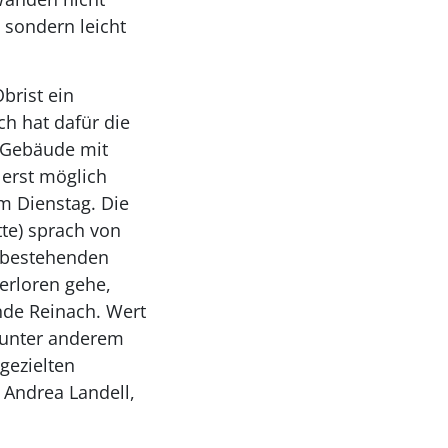
sondern leicht
rist ein
h hat dafür die
 Gebäude mit
 erst möglich
m Dienstag. Die
tte) sprach von
m bestehenden
erloren gehe,
nde Reinach. Wert
d unter anderem
gezielten
 Andrea Landell,