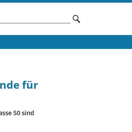
ände für
sse 50 sind