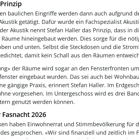
Prinzip
en baulichen Eingriffe werden dann auch aufgrund d
kustik getätigt. Dafür wurde ein Fachspezialist Akusti
der Akustik nennt Stefan Haller das Prinzip, dass in 
 Räume hineingebaut werden. Dies sorge für die nötig
oben und unten. Selbst die Steckdosen und die Stromk
gedichtet, damit kein Schall aus den Räumen entweich
ng» der Räume wird sogar an den Fensterfronten um
nfenster eingebaut wurden. Das sei auch bei Wohnbau
e gängige Praxis, erinnert Stefan Haller. Im Erdgescho
ühne vorgesehen. Im Untergeschoss wird es drei Ba
tern genutzt werden können.
r Fasnacht 2026
nken haben Einwohnerrat und Stimmbevölkerung für 
s gesprochen. «Wir sind finanziell und zeitlich im F