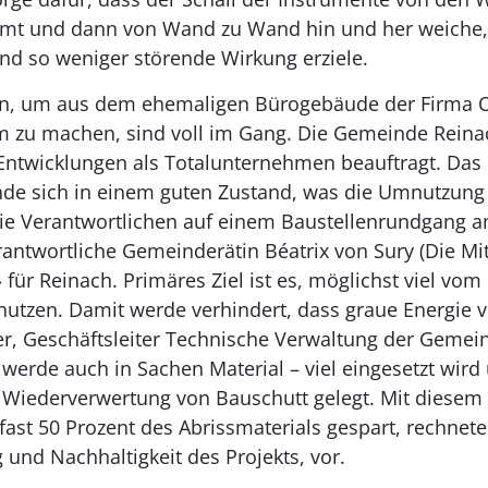
mt und dann von Wand zu Wand hin und her weiche, 
nd so weniger störende Wirkung erziele.
n, um aus dem ehemaligen Bürogebäude der Firma Ob
 zu machen, sind voll im Gang. Die Gemeinde Reinac
Entwicklungen als Totalunternehmen beauftragt. Das
nde sich in einem guten Zustand, was die Umnutzung
ie Verantwortlichen auf einem Baustellenrundgang a
rantwortliche Gemeinderätin Béatrix von Sury (Die Mi
 für Reinach. Primäres Ziel ist es, möglichst viel vo
utzen. Damit werde verhindert, dass graue Energie v
ler, Geschäftsleiter Technische Verwaltung der Gemei
 werde auch in Sachen Material – viel eingesetzt wir
 Wiederverwertung von Bauschutt gelegt. Mit diesem 
ast 50 Prozent des Abrissmaterials gespart, rechnete
g und Nachhaltigkeit des Projekts, vor.