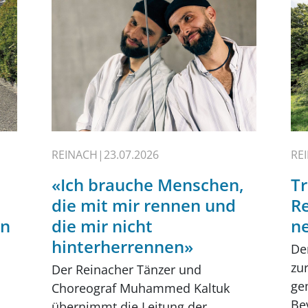
REINACH
23.07.2026
RE
«Ich brauche Menschen,
Tr
die mit mir rennen und
Re
en
die mir nicht
n
hinterherrennen»
De
zur
Der Reinacher Tänzer und
ge
Choreograf Muhammed Kaltuk
Be
übernimmt die Leitung der