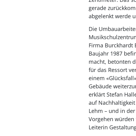
gerade zurückkom
abgelenkt werde u
Die Umbauarbeite
Musikschulzentrum
Firma Burckhardt 
Baujahr 1987 befi
macht, betonten d
für das Ressort ve
einem «Glücksfall»
Gebäude weiterzun
erklärt Stefan Hal
auf Nachhaltigkeit
Lehm – und in der
Vorgehen würden f
Leiterin Gestaltun