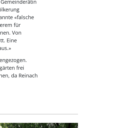
t. Gemeinderätin
ölkerung
annte «falsche
derem für
nnen. Von
tt. Eine
aus.»
mengezogen.
ärten frei
nnen, da Reinach