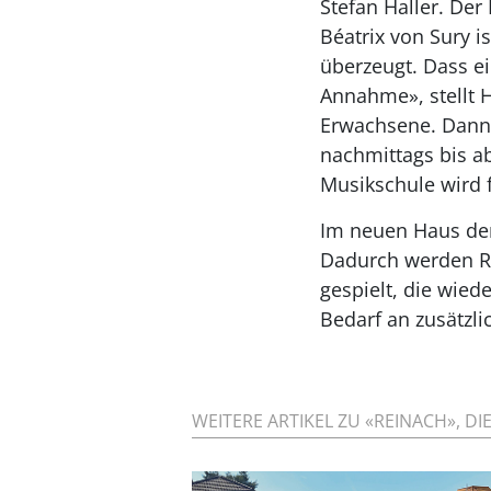
Stefan Haller. Der
Béatrix von Sury 
überzeugt. Dass e
Annahme», stellt H
Erwachsene. Dann 
nachmittags bis ab
Musikschule wird 
Im neuen Haus de
Dadurch werden Rä
gespielt, die wied
Bedarf an zusätzl
WEITERE ARTIKEL ZU «REINACH», DI