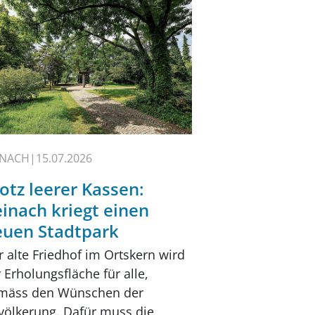
INACH
15.07.2026
otz leerer Kassen:
inach kriegt einen
euen Stadtpark
r alte Friedhof im Ortskern wird
 Erholungsfläche für alle,
mäss den Wünschen der
völkerung. Dafür muss die