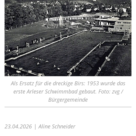
Als Ersatz für die dreckige Birs: 1953 wurde das
erste Arleser Schwimmbad gebaut. Foto: zvg /
Bürgergemeinde
23.04.2026
Aline Schneider