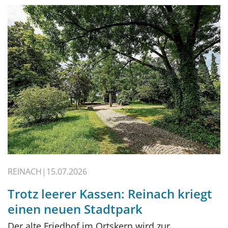
REINACH
15.07.2026
Trotz leerer Kassen: Reinach kriegt
einen neuen Stadtpark
Der alte Friedhof im Ortskern wird zur