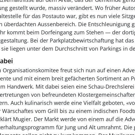
ung gestellt wurde, massiv verändert. Wo früher Autos
testelle für das Postauto war, gibt es nun viele Sitz
en überdachten Aussenbereich. Die Entschleunigung gr
ehr kommt beim Dorfeingang zum Stehen — der dortig
gestaltung. Bei der Parkplatzbewirtschaftung hat das 
sie liegen unter dem Durchschnitt von Parkings in de
dabei
Organisationskomitee freut sich nun auf einen Adve
te und mit einem breit gefächerten Sortiment an P
m Handwerk. Mit dabei seien eine Schau-Drechslerei
ertretungen von befreundeten Klostergemeinschaften
ern. Auch kulinarisch werde eine Vielfalt geboten, «v
r Wärschaftes vom Grill bis zu einem indischen Foodt
erklärt Mugier. Der Markt werde von einem auf die Adv
erhaltungsprogramm für Jung und Alt umrahmt. Die 