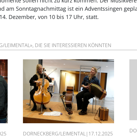
Momente sollen nicht zu kurz kommen. Der Musikverei
und am Sonntagnachmittag ist ein Adventssingen gepla
14. Dezember, von 10 bis 17 Uhr, statt.
/LEIMENTAL», DIE SIE INTERESSIEREN KÖNNTEN
DO
025
DORNECKBERG/LEIMENTAL
17.12.2025