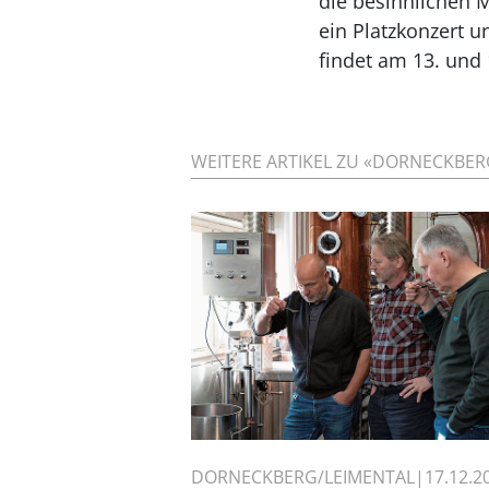
die besinnlichen 
ein Platzkonzert 
findet am 13. und 
WEITERE ARTIKEL ZU «DORNECKBERG
DORNECKBERG/LEIMENTAL
17.12.2