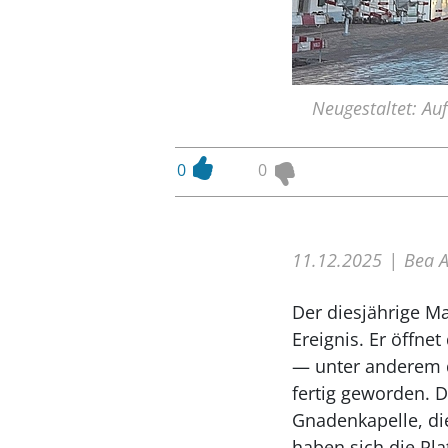
Neugestaltet: Au
0
0
11.12.2025
Bea A
Der diesjährige Ma
Ereignis. Er öffne
— unter anderem d
fertig geworden. 
Gnadenkapelle, di
haben sich die Pl