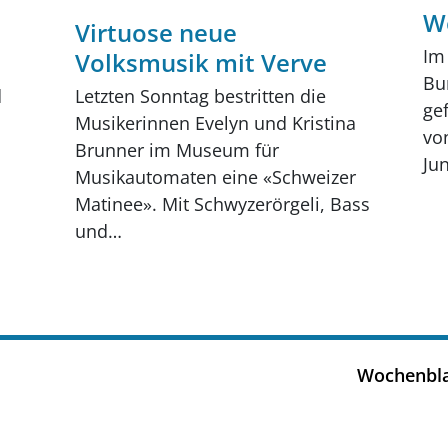
W
Virtuose neue
Im
Volksmusik mit Verve
Bu
d
Letzten Sonntag bestritten die
ge
Musikerinnen Evelyn und Kristina
vo
Brunner im Museum für
Jun
Musikautomaten eine «Schweizer
Matinee». Mit Schwyzerörgeli, Bass
und…
Wochenbla